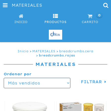
MATERIALES
0
INICIO
PRODUCTOS
CARRITO
Inicio
>
MATERIALES
>
breadcrumbs.cera
>
breadcrumbs.rojas
MATERIALES
Ordenar por
FILTRAR