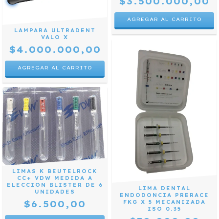
$3.500.000,00
LAMPARA ULTRADENT
VALO X
$4.000.000,00
LIMAS K BEUTELROCK
CC+ VDW MEDIDA A
ELECCION BLISTER DE 6
LIMA DENTAL
UNIDADES
ENDODONCIA PRERACE
$6.500,00
FKG X 5 MECANIZADA
ISO 0.35