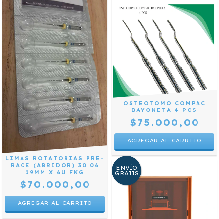
OSTEOTOMO COMPAC
BAYONETA 4 PCS
$75.000,00
LIMAS ROTATORIAS PRE-
RACE (ABRIDOR) 30.06
ENVÍO
19MM X 6U FKG
GRATIS
$70.000,00