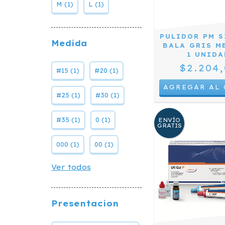
M (1)
L (1)
PULIDOR PM S
Medida
BALA GRIS M
1 UNIDA
$2.204,
#15 (1)
#20 (1)
#25 (1)
#30 (1)
#35 (1)
0 (1)
ENVÍO
GRATIS
000 (1)
00 (1)
Ver todos
Presentacion