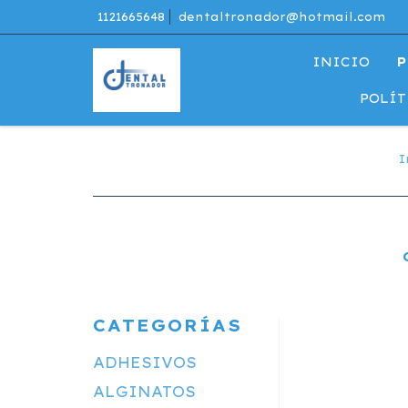
1121665648
dentaltronador@hotmail.com
INICIO
P
POLÍT
I
CATEGORÍAS
ADHESIVOS
ALGINATOS