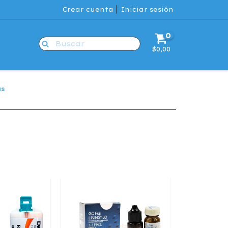
Crear cuenta
Iniciar sesión
0
$0,00
as