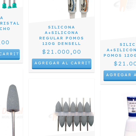
NA
RISTAL
SILICONA
UCHO
A+SILICONA
REGULAR POMOS
,00
120G DENSELL
SILI
A+SILICO
$21.000,00
POMOS 120
$21.0