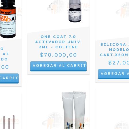
ONE COAT 7.0
ACTIVADOR UNIV.
SILICONA 
3ML - COLTENE
VO
MODELO
$70.000,00
 AT
CART.X50M
ADO
$27.0
,00