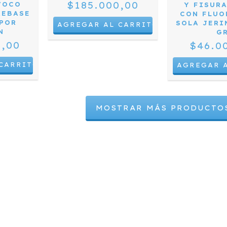
$185.000,00
VOCO
Y FISUR
REBASE
CON FLUO
 POR
SOLA JERI
N
G
0,00
$46.0
MOSTRAR MÁS PRODUCTO