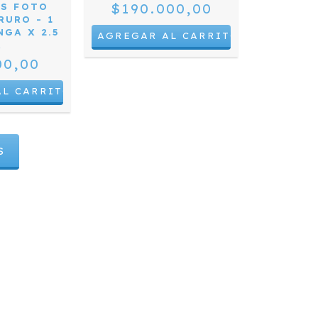
$190.000,00
AS FOTO
RURO - 1
NGA X 2.5
R
00,00
S