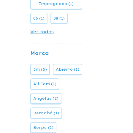
Impregnado (1)
06 (1)
08 (1)
Ver todos
Marca
3m (5)
Abierto (1)
All Cem (1)
Angelus (2)
Bernabó (1)
Berpu (1)