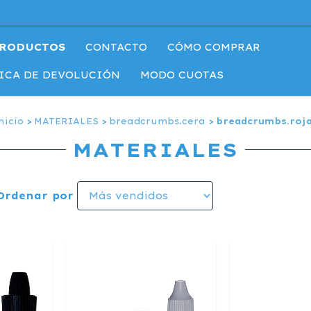
RODUCTOS
CONTACTO
CÓMO COMPRAR
ICA DE DEVOLUCIÓN
MODO CUOTAS
nicio
>
MATERIALES
>
breadcrumbs.cera
>
breadcrumbs.roj
MATERIALES
Ordenar por