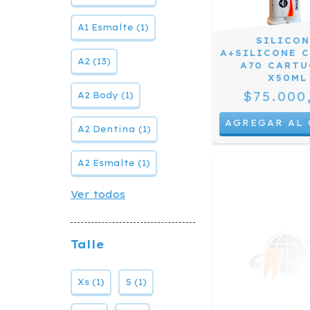
A1 Esmalte (1)
SILICO
A+SILICONE C
A2 (13)
A70 CART
X50ML
$75.000
A2 Body (1)
A2 Dentina (1)
A2 Esmalte (1)
Ver todos
Talle
Xs (1)
S (1)