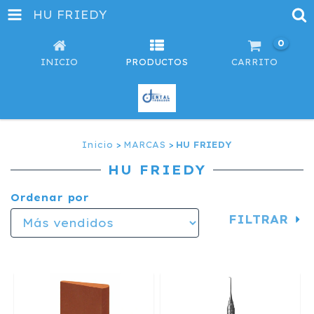
HU FRIEDY
0
INICIO
PRODUCTOS
CARRITO
Inicio
>
MARCAS
>
HU FRIEDY
HU FRIEDY
Ordenar por
FILTRAR