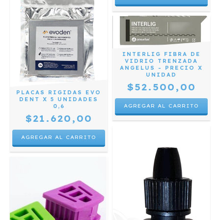
INTERLIG FIBRA DE
VIDRIO TRENZADA
ANGELUS - PRECIO X
UNIDAD
$52.500,00
PLACAS RIGIDAS EVO
DENT X 5 UNIDADES
0,6
$21.620,00