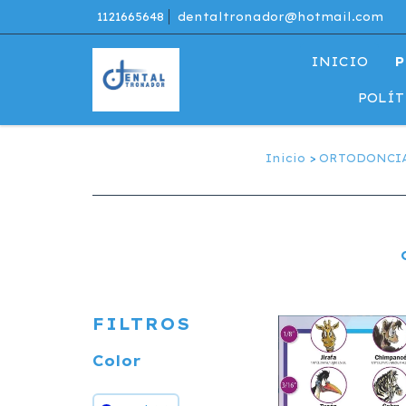
1121665648
dentaltronador@hotmail.com
INICIO
P
POLÍT
Inicio
>
ORTODONCI
FILTROS
Color