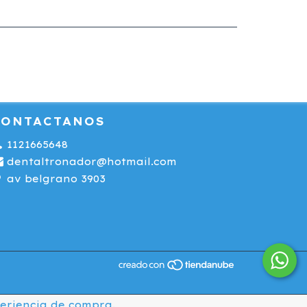
CONTACTANOS
1121665648
dentaltronador@hotmail.com
av belgrano 3903
periencia de compra.