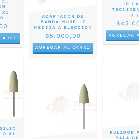
 DE
10 C
ÓN
TECNIDE
 X1
0,
ADAPTADOR DE
LO
BANDA MORELLI
$45.0
00
MEDIDA A ELECCION
$5.000,00
AGREGAR AL CARRITO
SILIC
PULIDOR 
LO X1-
BALA GR