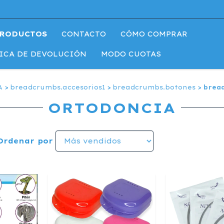
RODUCTOS
CONTACTO
CÓMO COMPRAR
ICA DE DEVOLUCIÓN
MODO CUOTAS
A
>
breadcrumbs.accesorios1
>
breadcrumbs.botones
>
brea
ORTODONCIA
Ordenar por