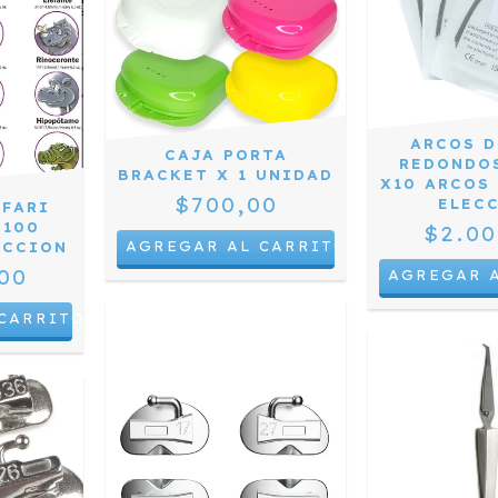
ARCOS D
CAJA PORTA
REDONDO
BRACKET X 1 UNIDAD
X10 ARCOS
$700,00
ELEC
AFARI
 100
$2.00
ECCION
00
AGREGAR 
CARRITO