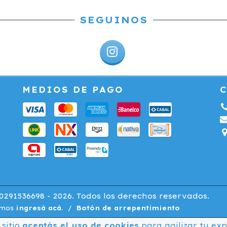
SEGUINOS
MEDIOS DE PAGO
291536698 - 2026. Todos los derechos reservados.
amos
ingresá acá.
/
Botón de arrepentimiento
 sitio
aceptás el uso de cookies
para agilizar tu ex