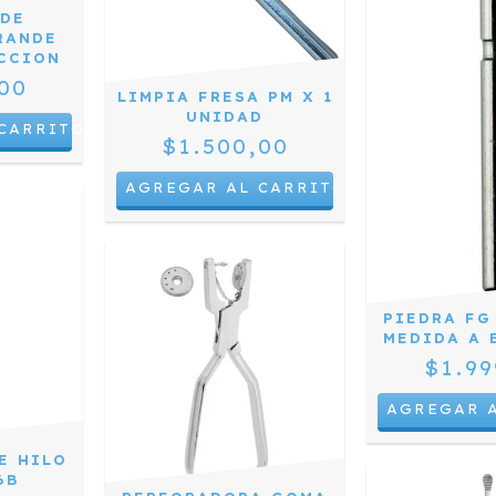
 DE
RANDE
ECCION
00
LIMPIA FRESA PM X 1
UNIDAD
CARRITO
$1.500,00
PIEDRA FG
MEDIDA A 
$1.99
AGREGAR 
E HILO
6B