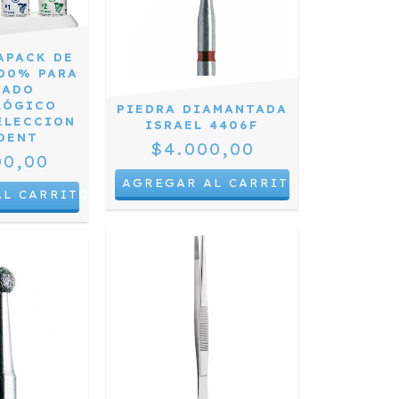
APACK DE
00% PARA
CADO
LÓGICO
PIEDRA DIAMANTADA
ELECCION
ISRAEL 4406F
DENT
$4.000,00
00,00
AL CARRITO