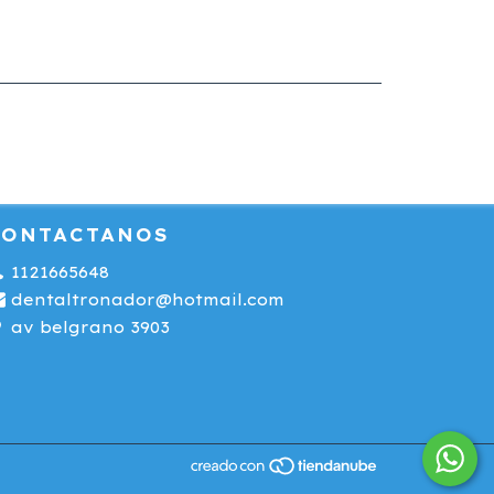
CONTACTANOS
1121665648
dentaltronador@hotmail.com
av belgrano 3903