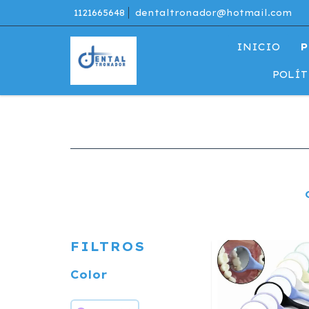
1121665648
dentaltronador@hotmail.com
INICIO
P
POLÍT
FILTROS
Color