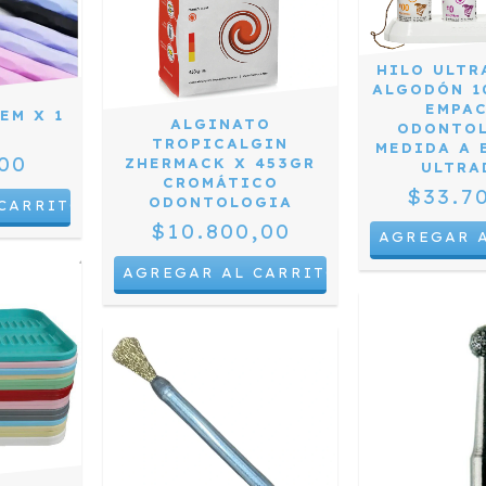
HILO ULTR
ALGODÓN 1
EMPA
EM X 1
ALGINATO
ODONTO
D
TROPICALGIN
MEDIDA A 
00
ZHERMACK X 453GR
ULTRA
CROMÁTICO
$33.7
ODONTOLOGIA
$10.800,00
AGREGAR 