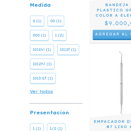
Medida
BANDEJA
PLASTICO G
COLOR A EL
0 (1)
00 (1)
$9.000,
AGREGAR AL 
000 (1)
1 (2)
1011hl (1)
1012f (1)
1012hl (1)
1013 Ef (1)
Ver todos
Presentacion
EMPACADOR D
#7 LISO 
1 (1)
1/2 (1)