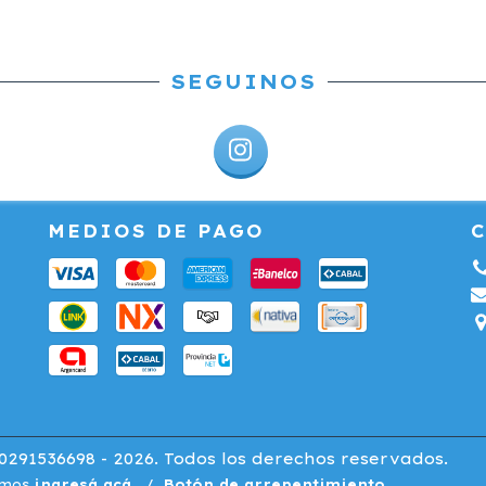
SEGUINOS
MEDIOS DE PAGO
291536698 - 2026. Todos los derechos reservados.
amos
ingresá acá.
/
Botón de arrepentimiento