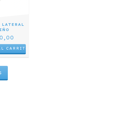
 LATERAL
NIÑO
0,00
S