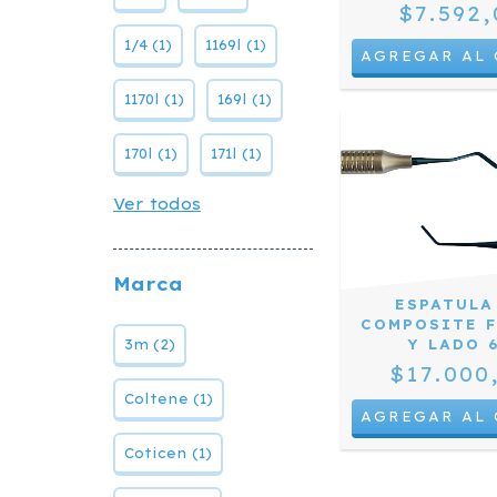
$7.592,
1/4 (1)
1169l (1)
1170l (1)
169l (1)
170l (1)
171l (1)
Ver todos
Marca
ESPATULA
COMPOSITE 
3m (2)
Y LADO 
$17.000
Coltene (1)
Coticen (1)