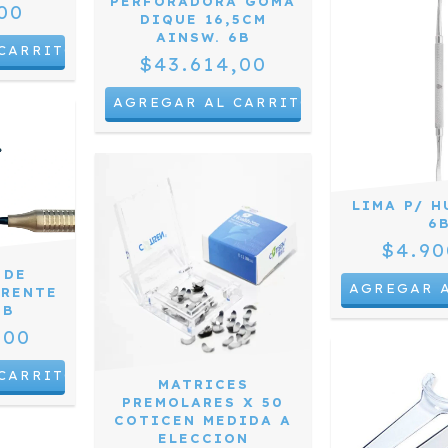
PERFORADORA GOMA
00
DIQUE 16,5CM
AINSW. 6B
$43.614,00
LIMA P/ H
6
$4.90
 DE
FRENTE
6B
,00
MATRICES
PREMOLARES X 50
COTICEN MEDIDA A
ELECCION