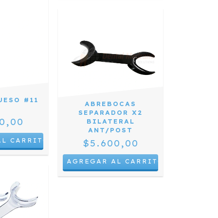
UESO #11
ABREBOCAS
B
SEPARADOR X2
0,00
BILATERAL
ANT/POST
$5.600,00