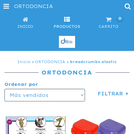
ORTODONCIA
0
INICIO
PRODUCTOS
CARRITO
Inicio
>
ORTODONCIA
>
breadcrumbs.alastic
ORTODONCIA
Ordenar por
FILTRAR