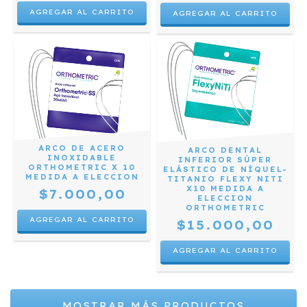
ARCO DE ACERO
ARCO DENTAL
INOXIDABLE
INFERIOR SÚPER
ORTHOMETRIC X 10
ELÁSTICO DE NÍQUEL-
MEDIDA A ELECCION
TITANIO FLEXY NITI
X10 MEDIDA A
$7.000,00
ELECCION
ORTHOMETRIC
AGREGAR AL CARRITO
$15.000,00
AGREGAR AL CARRITO
MOSTRAR MÁS PRODUCTOS